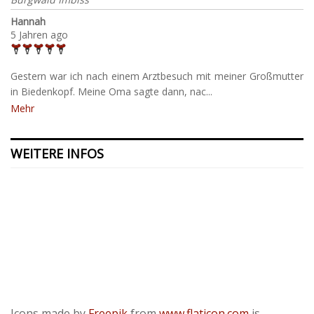
Hannah
5 Jahren ago
Gestern war ich nach einem Arztbesuch mit meiner Großmutter
in Biedenkopf. Meine Oma sagte dann, nac...
Mehr
WEITERE INFOS
Kontakt
Presse
Datenschutzerklärung
ODR
Impressum
Icons made by
Freepik
from
www.flaticon.com
is