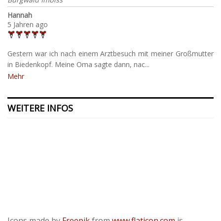
Hannah
5 Jahren ago
Gestern war ich nach einem Arztbesuch mit meiner Großmutter
in Biedenkopf. Meine Oma sagte dann, nac...
Mehr
WEITERE INFOS
Kontakt
Presse
Datenschutzerklärung
ODR
Impressum
Icons made by
Freepik
from
www.flaticon.com
is