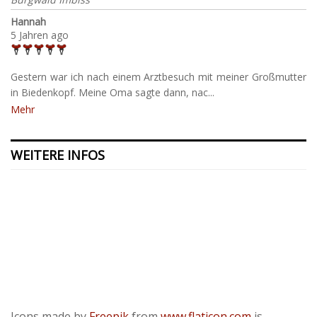
Hannah
5 Jahren ago
Gestern war ich nach einem Arztbesuch mit meiner Großmutter
in Biedenkopf. Meine Oma sagte dann, nac...
Mehr
WEITERE INFOS
Kontakt
Presse
Datenschutzerklärung
ODR
Impressum
Icons made by
Freepik
from
www.flaticon.com
is