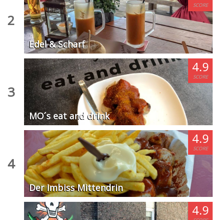
SCORE
2
Edel & Scharf
4.9
SCORE
3
MO´s eat and drink
4.9
SCORE
4
Der Imbiss Mittendrin
4.9
SCORE