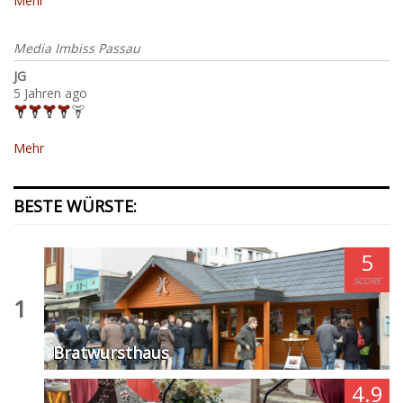
Mehr
Media Imbiss Passau
JG
5 Jahren ago
Mehr
BESTE WÜRSTE:
5
SCORE
1
Bratwursthaus
4.9