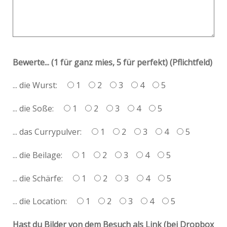
Bewerte... (1 für ganz mies, 5 für perfekt) (Pflichtfeld)
... die Wurst:
1
2
3
4
5
... die Soße:
1
2
3
4
5
... das Currypulver:
1
2
3
4
5
... die Beilage:
1
2
3
4
5
... die Schärfe:
1
2
3
4
5
... die Location:
1
2
3
4
5
Hast du Bilder von dem Besuch als Link (bei Dropbox