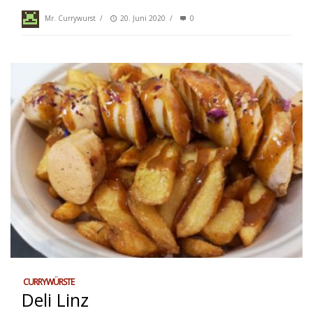
Mr. Currywurst
/
20. Juni 2020
/
0
CURRYWÜRSTE
Deli Linz