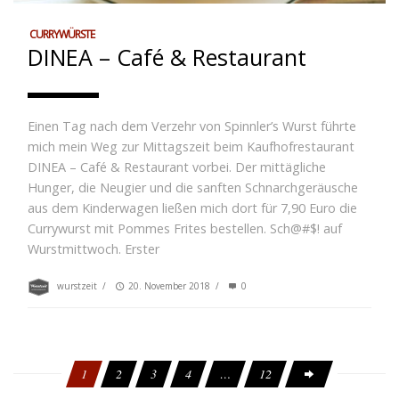
CURRYWÜRSTE
DINEA – Café & Restaurant
Einen Tag nach dem Verzehr von Spinnler’s Wurst führte
mich mein Weg zur Mittagszeit beim Kaufhofrestaurant
DINEA – Café & Restaurant vorbei. Der mittägliche
Hunger, die Neugier und die sanften Schnarchgeräusche
aus dem Kinderwagen ließen mich dort für 7,90 Euro die
Currywurst mit Pommes Frites bestellen. Sch@#$! auf
Wurstmittwoch. Erster
wurstzeit
/
20. November 2018
/
0
1
2
3
4
…
12