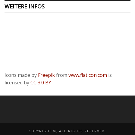
WEITERE INFOS
Kontakt
Presse
Datenschutzerklärung
ODR
Impressum
Icons made by
Freepik
from
www.flaticon.com
is
licensed by
CC 3.0 BY
COPYRIGHT ©, ALL RIGHTS RESERVED.