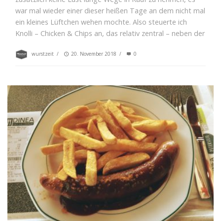
war mal wieder einer dieser heißen Tage an dem nicht mal
ein kleines Lüftchen wehen mochte. Also steuerte ich
Knolli – Chicken & Chips an, das relativ zentral – neben der
wurstzeit
/
20. November 2018
/
0