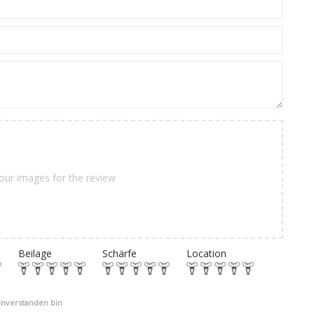
our images for the review
Beilage
Schärfe
Location
einverstanden bin