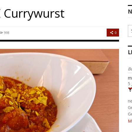
 Currywurst
N
0
998
L
B
m
5 
n
G
G
M