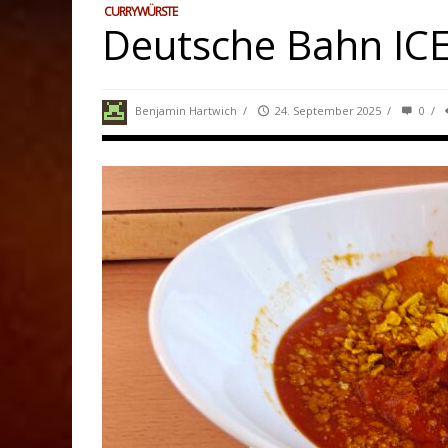
CURRYWÜRSTE
Deutsche Bahn ICE
Benjamin Hartwich
/
24. September 2025
/
0
/