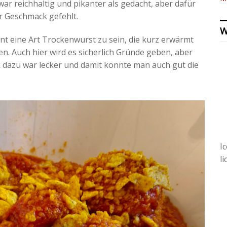
ar reichhaltig und pikanter als gedacht, aber dafür
r Geschmack gefehlt.
W
int eine Art Trockenwurst zu sein, die kurz erwärmt
n. Auch hier wird es sicherlich Gründe geben, aber
 dazu war lecker und damit konnte man auch gut die
I
l