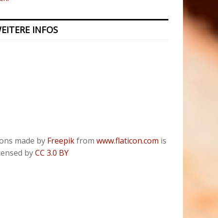
EITERE INFOS
Kontakt
Presse
Datenschutzerklärung
ODR
Impressum
cons made by
Freepik
from
www.flaticon.com
is
icensed by
CC 3.0 BY