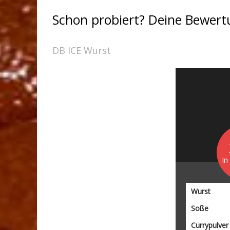
Schon probiert? Deine Bewer
DB ICE Wurst
In
Wurst
Soße
Currypulver