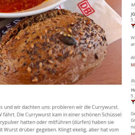
M
JG
5 
W
an
A
M
B
H
5 
gs und wir dachten uns: probieren wir die Currywurst.
G
fährt. Die Currywurst kam in einer schönen Schüssel
G
rrypulver hatten oder mitführen (dürfen) haben sie
na
t Wurst drüber gegeben. Klingt ekelig, aber hat vom
M