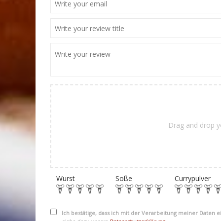
Drag and drop y
Wurst
Soße
Currypulver
Ich bestätige, dass ich mit der Verarbeitung meiner Daten 