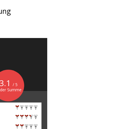
tung
3.1
/ 5
 der Summe