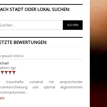
ACH STADT ODER LOKAL SUCHEN:
ETZTE BEWERTUNGEN:
urgwald Imbiss
ichael
Jahren ago
e traumhafte currybrat mit ansprechender
esamterscheinung und optimal abgestimmten
eschmacksnoten...
ehr