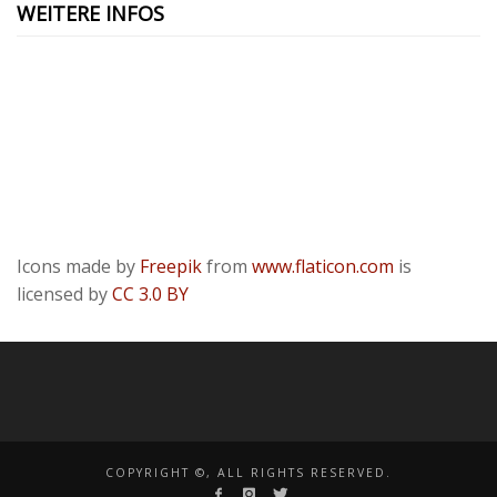
WEITERE INFOS
Kontakt
Presse
Datenschutzerklärung
ODR
Impressum
Icons made by
Freepik
from
www.flaticon.com
is
licensed by
CC 3.0 BY
COPYRIGHT ©, ALL RIGHTS RESERVED.