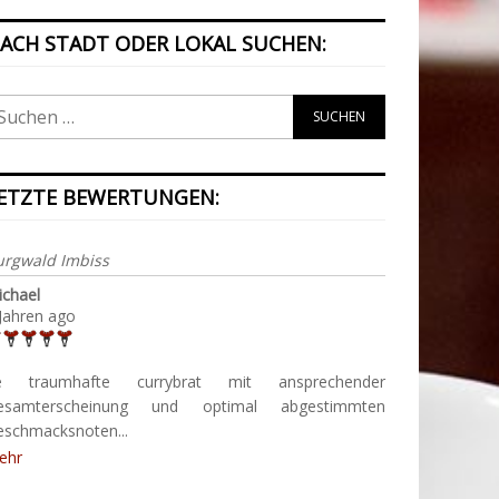
ACH STADT ODER LOKAL SUCHEN:
ETZTE BEWERTUNGEN:
urgwald Imbiss
ichael
Jahren ago
e traumhafte currybrat mit ansprechender
esamterscheinung und optimal abgestimmten
eschmacksnoten...
ehr