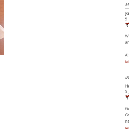
M
JG
5 
W
an
A
M
B
H
5 
G
G
na
M