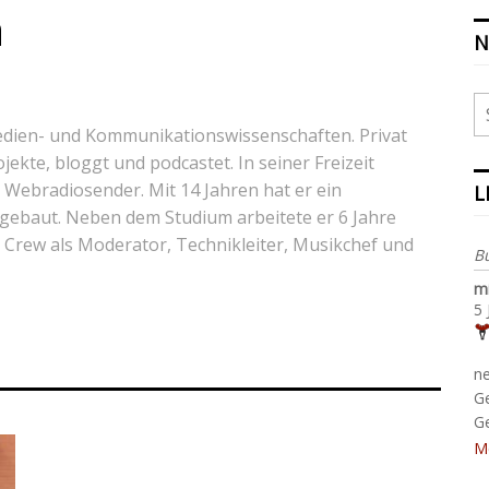
h
N
edien- und Kommunikationswissenschaften. Privat
kte, bloggt und podcastet. In seiner Freizeit
n Webradiosender. Mit 14 Jahren hat er ein
L
gebaut. Neben dem Studium arbeitete er 6 Jahre
rew als Moderator, Technikleiter, Musikchef und
B
m
5 
n
G
G
M