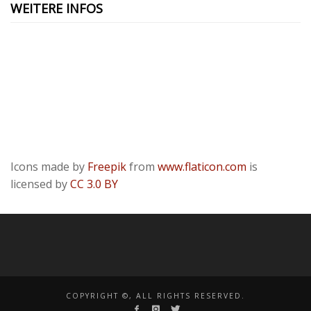
WEITERE INFOS
Kontakt
Presse
Datenschutzerklärung
ODR
Impressum
Icons made by
Freepik
from
www.flaticon.com
is
licensed by
CC 3.0 BY
COPYRIGHT ©, ALL RIGHTS RESERVED.