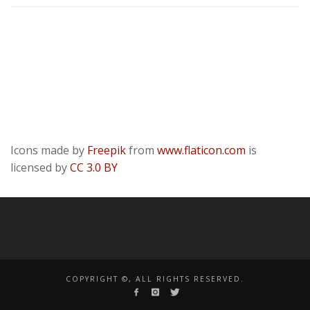
Kontakt
Presse
Datenschutzerklärung
ODR
Impressum
Icons made by
Freepik
from
www.flaticon.com
is
licensed by
CC 3.0 BY
COPYRIGHT ©, ALL RIGHTS RESERVED.