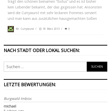
trägt den schönen beinamen “Exitus” und es ist bisher
kein Lebender bekannt, der das gegessen hat. Ansonsten
wird die Currywurst mit sehr leckeren Pommes serviert
und man kann aus zusätzlichen hausgemachten Soßen
Mr. Currywurst
/
18. März 2013
/
0
NACH STADT ODER LOKAL SUCHEN:
LETZTE BEWERTUNGEN:
Burgwald Imbiss
michael
5 Jahren ago