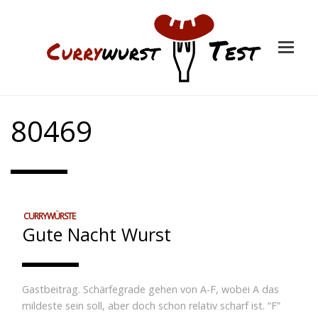
80469
CURRYWÜRSTE
Gute Nacht Wurst
Gastbeitrag. Schärfegrade gehen von A-F, wobei A das
mildeste sein soll, aber doch schon relativ scharf ist. “F”