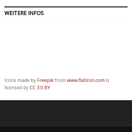
WEITERE INFOS
Kontakt
Presse
Datenschutzerklärung
ODR
Impressum
Icons made by
Freepik
from
www.flaticon.com
is
licensed by
CC 3.0 BY