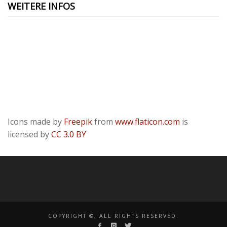
WEITERE INFOS
Kontakt
Presse
Datenschutzerklärung
ODR
Impressum
Icons made by
Freepik
from
www.flaticon.com
is
licensed by
CC 3.0 BY
COPYRIGHT ©, ALL RIGHTS RESERVED.