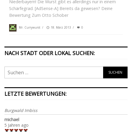
Niederbayern! Die Wurst gibt es allerdings nur in einem
Schärfegrad. [AdSense-A] Bereits da gewesen? Deine
Bewertung Zum Otto Schober
Mr. Currywurst
/
18. März 2013
/
0
NACH STADT ODER LOKAL SUCHEN:
LETZTE BEWERTUNGEN:
Burgwald Imbiss
michael
5 Jahren ago