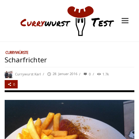
CURRYWÜRSTE
Scharfrichter
Currywurst Karl
/
28. Januar 2016
/
0
/
1.7k
0