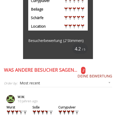
Currypulver
Beilage
Schärfe
Location
Besucherbewertung
(
2
Stimmen)
4.2
/ 5
WAS ANDERE BESUCHER SAGEN...
2
DEINE BEWERTUNG
Order by:
W.W.
10 Jahren ago
Wurst
Soße
Currypulver