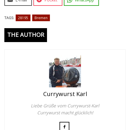
TAGS:
28195
Bremen
THE AUTHOR
Currywurst Karl
Liebe Grüße vom Currywurst-Karl
Currywurst macht glücklich!