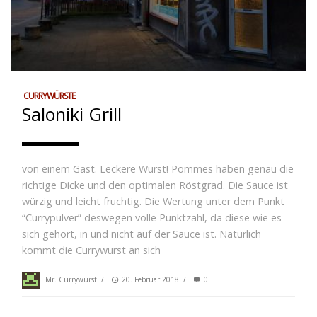
CURRYWÜRSTE
Saloniki Grill
von einem Gast. Leckere Wurst! Pommes haben genau die
richtige Dicke und den optimalen Röstgrad. Die Sauce ist
würzig und leicht fruchtig. Die Wertung unter dem Punkt
“Currypulver” deswegen volle Punktzahl, da diese wie es
sich gehört, in und nicht auf der Sauce ist. Natürlich
kommt die Currywurst an sich
Mr. Currywurst
/
20. Februar 2018
/
0