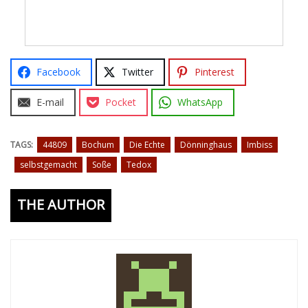
Facebook
Twitter
Pinterest
E-mail
Pocket
WhatsApp
TAGS:
44809
Bochum
Die Echte
Dönninghaus
Imbiss
selbstgemacht
Soße
Tedox
THE AUTHOR