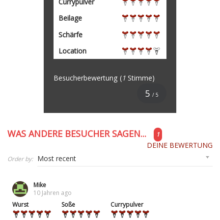
Currypulver
Beilage
Schärfe
Location
Besucherbewertung
(
1
Stimme)
5
/ 5
WAS ANDERE BESUCHER SAGEN...
1
DEINE BEWERTUNG
Order by:
Mike
10 Jahren ago
Wurst
Soße
Currypulver