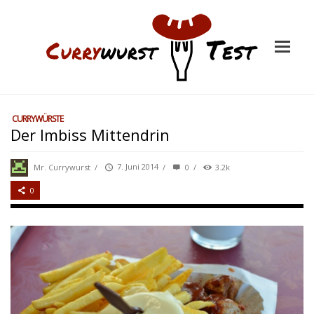
CURRYWÜRSTE
Der Imbiss Mittendrin
Mr. Currywurst
/
7. Juni 2014
/
0
/
3.2k
0