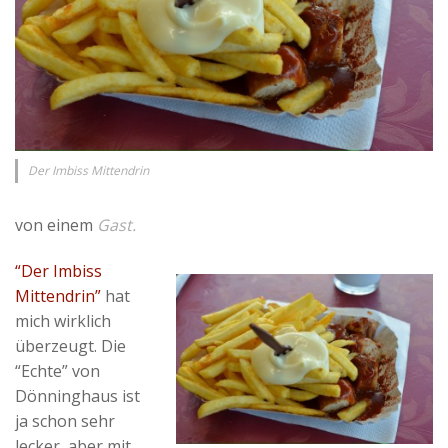
Der Imbiss Mittendrin
von einem
Gast.
“Der Imbiss
Mittendrin”
hat
mich wirklich
überzeugt. Die
“Echte” von
Dönninghaus ist
ja schon sehr
lecker, aber mit