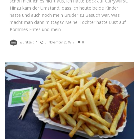
schon hielt ich es nicht aus, ich hatte Bock auf Currywurst.
Hinzu kam der Umstand, dass ich heute beide Kinder
hatte und auch noch mein Bruder zu Besuch war. Was
macht man dann mittags? Meine Tochter hatte Lust auf
Pommes Frites und mein
wurstzeit
/
6. November 2018
/
0