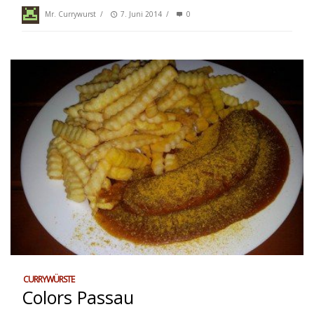
Mr. Currywurst
/
7. Juni 2014
/
0
CURRYWÜRSTE
Colors Passau