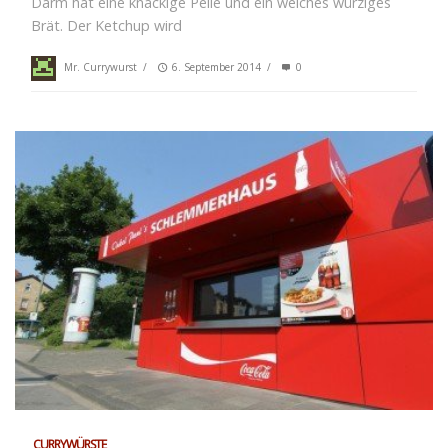
Darm hat eine knackige Pelle und ein weiches würziges
Brät. Der Ketchup wird
Mr. Currywurst
/
6. September 2014
/
0
CURRYWÜRSTE