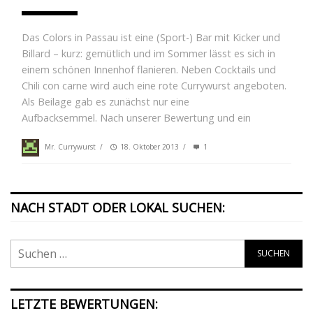
Das Colors in Passau ist eine (Sport-) Bar mit Kicker und
Billard – kurz: gemütlich und im Sommer lässt es sich in
einem schönen Innenhof flanieren. Neben Cocktails und
Chili con carne wird auch eine rote Currywurst angeboten.
Als Beilage gab es zunächst nur eine
Aufbacksemmel. Nach unserer Bewertung und ein
Mr. Currywurst
/
18. Oktober 2013
/
1
NACH STADT ODER LOKAL SUCHEN:
LETZTE BEWERTUNGEN: