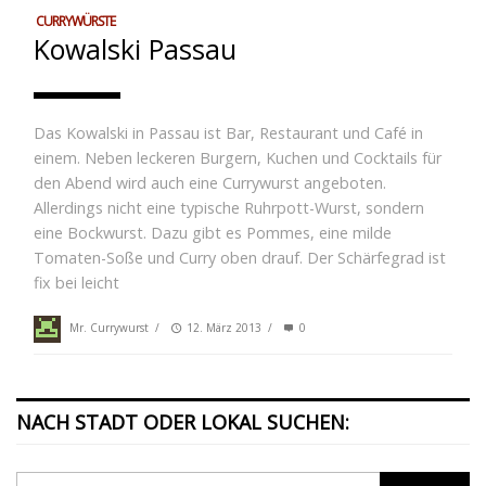
CURRYWÜRSTE
Kowalski Passau
Das Kowalski in Passau ist Bar, Restaurant und Café in
einem. Neben leckeren Burgern, Kuchen und Cocktails für
den Abend wird auch eine Currywurst angeboten.
Allerdings nicht eine typische Ruhrpott-Wurst, sondern
eine Bockwurst. Dazu gibt es Pommes, eine milde
Tomaten-Soße und Curry oben drauf. Der Schärfegrad ist
fix bei leicht
Mr. Currywurst
/
12. März 2013
/
0
NACH STADT ODER LOKAL SUCHEN: