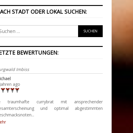
ACH STADT ODER LOKAL SUCHEN:
ETZTE BEWERTUNGEN:
urgwald Imbiss
ichael
Jahren ago
e traumhafte currybrat mit ansprechender
esamterscheinung und optimal abgestimmten
eschmacksnoten...
ehr