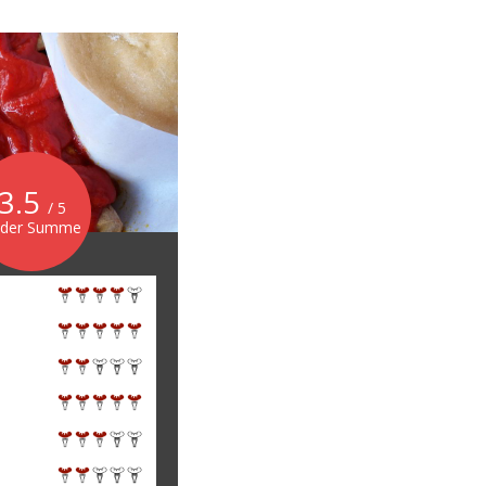
3.5
/ 5
 der Summe