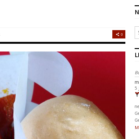
N
0
k
L
B
m
5 
n
G
G
M