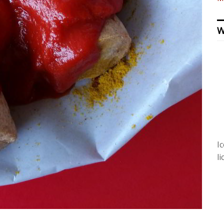
W
I
l