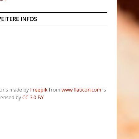
EITERE INFOS
Kontakt
Presse
Datenschutzerklärung
ODR
Impressum
cons made by
Freepik
from
www.flaticon.com
is
icensed by
CC 3.0 BY