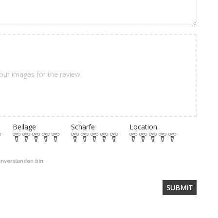
our images for the review
Beilage
Schärfe
Location
einverstanden bin