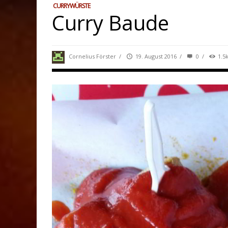
CURRYWÜRSTE
Curry Baude
Cornelius Förster
/
19. August 2016
/
0
/
1.5