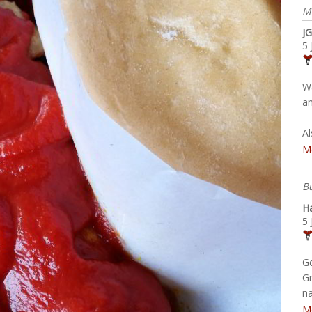
M
JG
5 
W
an
A
M
B
H
5 
G
G
na
M