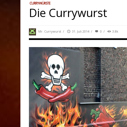
CURRYWÜRSTE
Die Currywurst
Mr. Currywurst
/
31. Juli 2014
/
0
/
3.8k