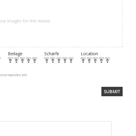
our images for the review
Beilage
Schärfe
Location
einverstanden bin