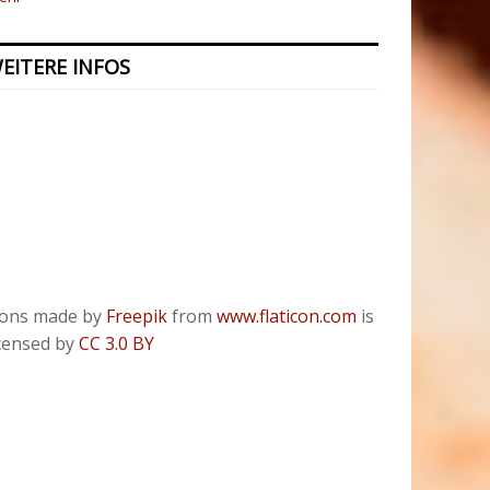
EITERE INFOS
Kontakt
Presse
Datenschutzerklärung
ODR
Impressum
cons made by
Freepik
from
www.flaticon.com
is
icensed by
CC 3.0 BY