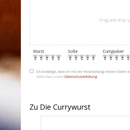
Drag and drop y
Wurst
Soße
Currypulver
Ich bestätige, dass ich mit der Verarbeitung meiner Daten 
siehe dazu unsere
Datenschutzerklärung
Zu Die Currywurst