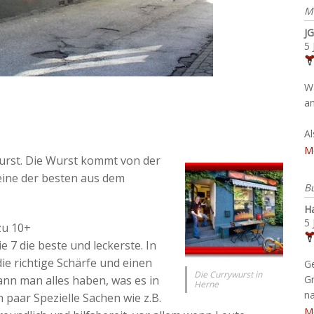
M
JG
5 
W
an
A
M
ywurst. Die Wurst kommt von der
ine der besten aus dem
B
H
5 
zu 10+
e 7 die beste und leckerste. In
die richtige Schärfe und einen
G
Die Currywurst in
nn man alles haben, was es in
G
Herne
na
paar Spezielle Sachen wie z.B.
M