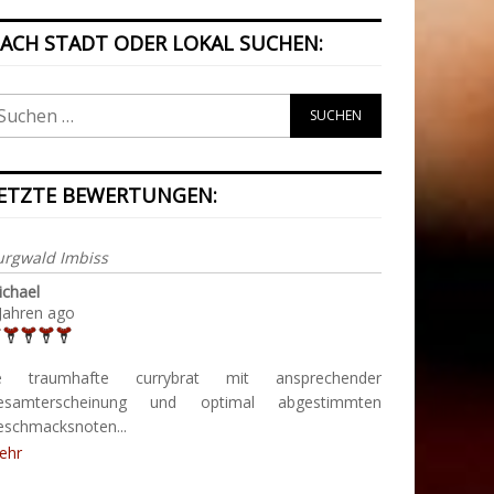
ACH STADT ODER LOKAL SUCHEN:
ETZTE BEWERTUNGEN:
urgwald Imbiss
ichael
Jahren ago
e traumhafte currybrat mit ansprechender
esamterscheinung und optimal abgestimmten
eschmacksnoten...
ehr