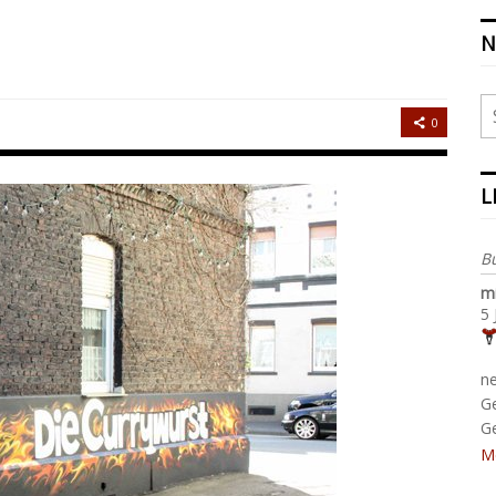
N
0
L
B
m
5 
n
G
G
M