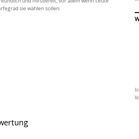
eundlich und hilfsbereit, vor allem wenn Leute
fegrad sie wählen sollen.
W
I
l
ewertung