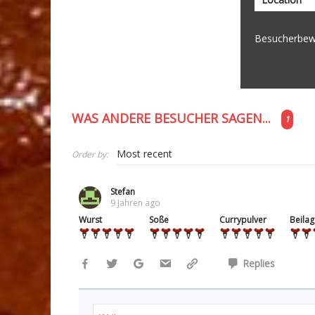
Besucherbew
WAS ANDERE BESUCHER SAGEN...
1
Order by:
Stefan
9 Jahren ago
Wurst
Soße
Currypulver
Beilag
Replies