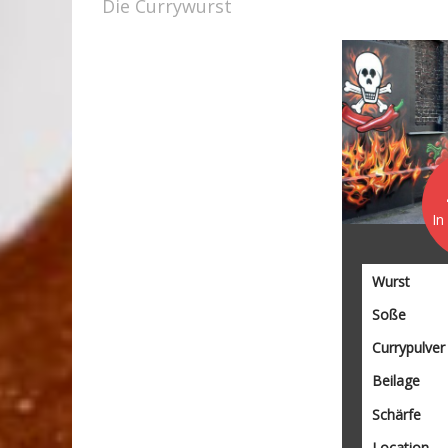
Die Currywurst
In
Wurst
Soße
Currypulver
Beilage
Schärfe
Location