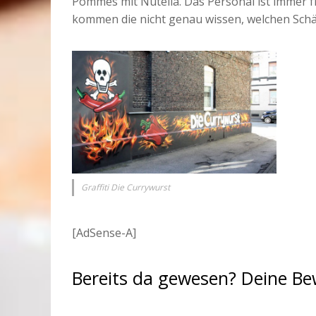
Pommes mit Nutella. Das Personal ist immer fr
kommen die nicht genau wissen, welchen Schär
Graffiti Die Currywurst
[AdSense-A]
Bereits da gewesen? Deine B