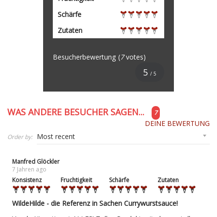
Schärfe
Zutaten
Besucherbewertung
(
7
votes)
5
/ 5
WAS ANDERE BESUCHER SAGEN...
7
DEINE BEWERTUNG
Order by:
Manfred Glöckler
7 Jahren ago
Konsistenz
Fruchtigkeit
Schärfe
Zutaten
WildeHilde - die Referenz in Sachen Currywurstsauce!