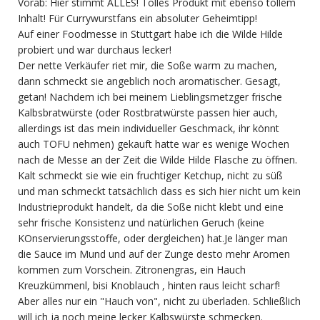
Vorab: Hier stimmt ALLES! Tolles Produkt mit ebenso tollem
Inhalt! Für Currywurstfans ein absoluter Geheimtipp!
Auf einer Foodmesse in Stuttgart habe ich die Wilde Hilde
probiert und war durchaus lecker!
Der nette Verkäufer riet mir, die Soße warm zu machen,
dann schmeckt sie angeblich noch aromatischer. Gesagt,
getan! Nachdem ich bei meinem Lieblingsmetzger frische
Kalbsbratwürste (oder Rostbratwürste passen hier auch,
allerdings ist das mein individueller Geschmack, ihr könnt
auch TOFU nehmen) gekauft hatte war es wenige Wochen
nach de Messe an der Zeit die Wilde Hilde Flasche zu öffnen.
Kalt schmeckt sie wie ein fruchtiger Ketchup, nicht zu süß
und man schmeckt tatsächlich dass es sich hier nicht um kein
Industrieprodukt handelt, da die Soße nicht klebt und eine
sehr frische Konsistenz und natürlichen Geruch (keine
KOnservierungsstoffe, oder dergleichen) hat.Je länger man
die Sauce im Mund und auf der Zunge desto mehr Aromen
kommen zum Vorschein. Zitronengras, ein Hauch
Kreuzkümmenl, bisi Knoblauch , hinten raus leicht scharf!
Aber alles nur ein "Hauch von", nicht zu überladen. Schließlich
will ich ja noch meine lecker Kalbswürste schmecken.