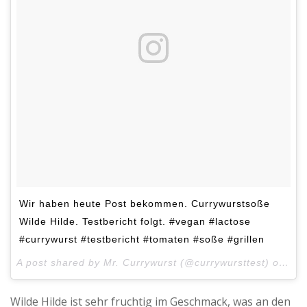
Wir haben heute Post bekommen. Currywurstsoße
Wilde Hilde. Testbericht folgt. #vegan #lactose
#currywurst #testbericht #tomaten #soße #grillen
A post shared by Mr. Currywurst (@currywursttest) on
Feb
Wilde Hilde ist sehr fruchtig im Geschmack, was an den