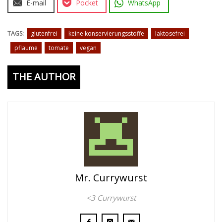
E-mail
Pocket
WhatsApp
TAGS:
glutenfrei
keine konservierungsstoffe
laktosefrei
pflaume
tomate
vegan
THE AUTHOR
Mr. Currywurst
<3 Currywurst