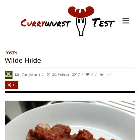
SOSSEN
Wilde Hilde
Mr. Currywurst
/
25. Februar 2017
/
0
/
1.4k
0