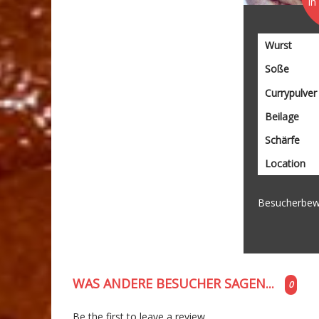
In
Wurst
Soße
Currypulver
Beilage
Schärfe
Location
Besucherbew
WAS ANDERE BESUCHER SAGEN...
0
Be the first to leave a review.