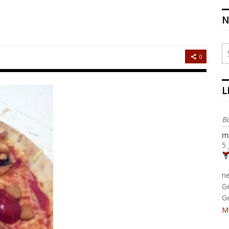
N
0
L
B
m
5 
n
G
G
M