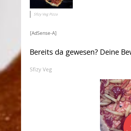
Sfizy Veg Pizza
[AdSense-A]
Bereits da gewesen? Deine B
Sfizy Veg