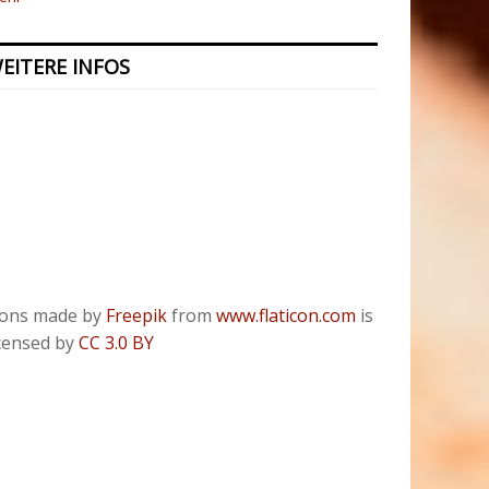
EITERE INFOS
Kontakt
Presse
Datenschutzerklärung
ODR
Impressum
cons made by
Freepik
from
www.flaticon.com
is
icensed by
CC 3.0 BY