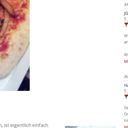
M
JG
5 
W
an
A
M
B
H
5 
G
G
na
ist eigentlich einfach.
M