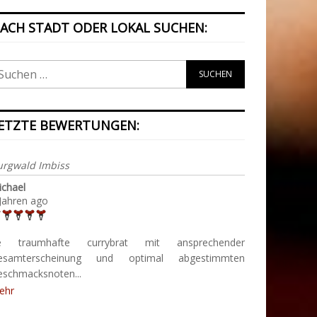
ACH STADT ODER LOKAL SUCHEN:
ETZTE BEWERTUNGEN:
urgwald Imbiss
ichael
Jahren ago
e traumhafte currybrat mit ansprechender
esamterscheinung und optimal abgestimmten
eschmacksnoten...
ehr