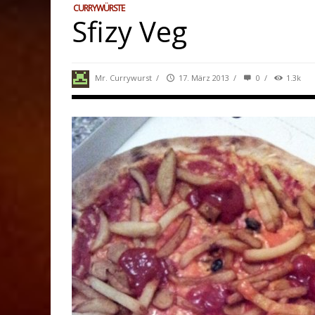
CURRYWÜRSTE
Sfizy Veg
Mr. Currywurst
/
17. März 2013
/
0
/
1.3k