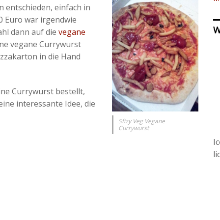
 entschieden, einfach in
0 Euro war irgendwie
W
ahl dann auf die
vegane
eine vegane Currywurst
izzakarton in die Hand
ne Currywurst bestellt,
ine interessante Idee, die
Sfizy Veg Vegane
Currywurst
I
l