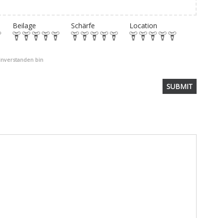
Beilage
Schärfe
Location
einverstanden bin