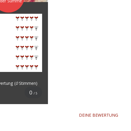
 der Summe
ertung
(
0
Stimmen)
0
/ 5
DEINE BEWERTUNG