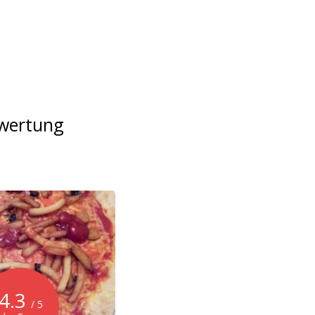
ewertung
4.3
/ 5