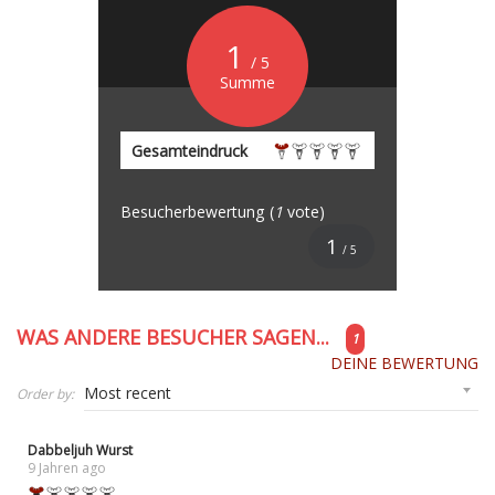
1
/ 5
Summe
Gesamteindruck
Besucherbewertung
(
1
vote)
1
/ 5
WAS ANDERE BESUCHER SAGEN...
1
DEINE BEWERTUNG
Order by:
Dabbeljuh Wurst
9 Jahren ago