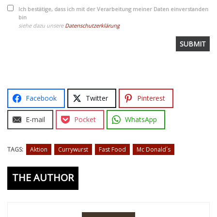
Ich bestätige, dass ich mit der Verarbeitung meiner Daten einverstanden
bin
siehe dazu unsere
Datenschutzerklärung
Facebook
Twitter
Pinterest
E-mail
Pocket
WhatsApp
TAGS:
Aktion
Currywurst
Fast Food
Mc Donald´s
THE AUTHOR