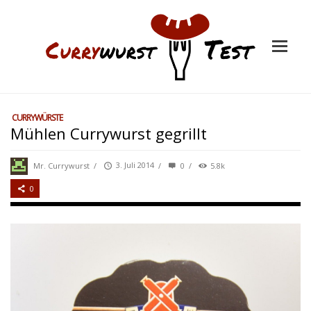
CURRYWÜRSTE
Mühlen Currywurst gegrillt
Mr. Currywurst
/
3. Juli 2014
/
0
/
5.8k
0