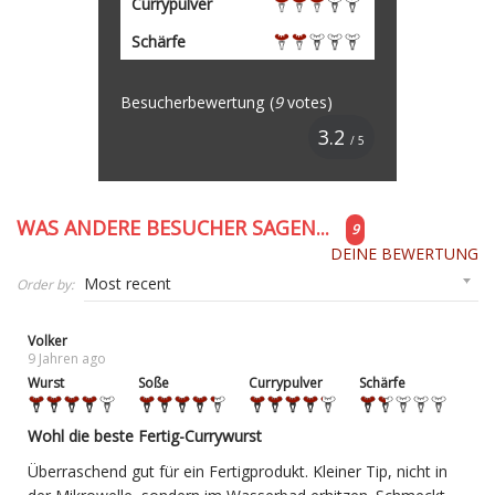
Currypulver
Schärfe
Besucherbewertung
(
9
votes)
3.2
/ 5
WAS ANDERE BESUCHER SAGEN...
9
DEINE BEWERTUNG
Order by:
Volker
9 Jahren ago
Wurst
Soße
Currypulver
Schärfe
Wohl die beste Fertig-Currywurst
Überraschend gut für ein Fertigprodukt. Kleiner Tip, nicht in