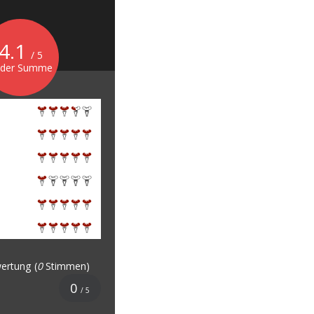
4.1
/ 5
 der Summe
ertung
(
0
Stimmen)
0
/ 5