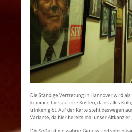
Die Ständige Vertretung in Hannover wird als
kommen hier auf ihre Kosten, da es alles Kul
trinken gibt. Auf der Karte steht deswegen au
Variante, da hier bereits mal unser Altkanzler 
Die Soße ist ein wahrer Genuss und sehr pikan