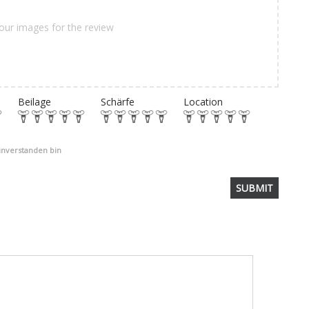
our images for the review
Beilage
Schärfe
Location
einverstanden bin