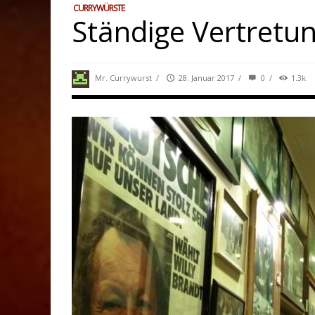
CURRYWÜRSTE
Ständige Vertretu
Mr. Currywurst
/
28. Januar 2017
/
0
/
1.3k