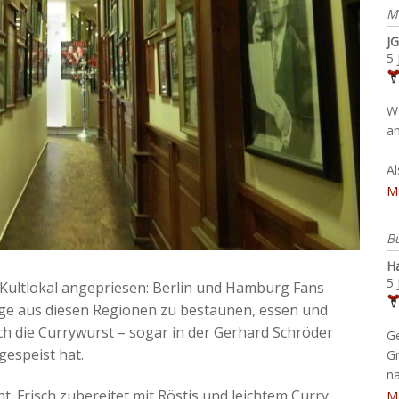
M
JG
5 
W
an
A
M
B
H
5 
 Kultlokal angepriesen: Berlin und Hamburg Fans
tige aus diesen Regionen zu bestaunen, essen und
ch die Currywurst – sogar in der Gerhard Schröder
G
gespeist hat.
G
na
t. Frisch zubereitet mit Röstis und leichtem Curry
M