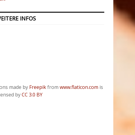
EITERE INFOS
Kontakt
Presse
Datenschutzerklärung
ODR
Impressum
cons made by
Freepik
from
www.flaticon.com
is
icensed by
CC 3.0 BY