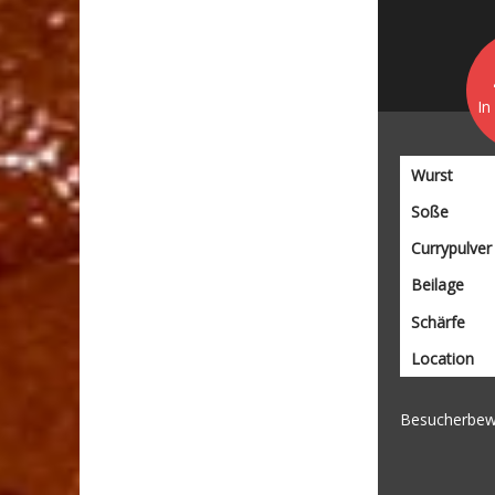
In
Wurst
Soße
Currypulver
Beilage
Schärfe
Location
Besucherbew