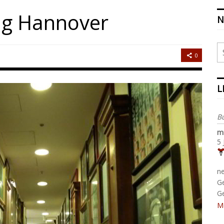
ng Hannover
N
0
L
B
m
5 
n
G
G
M