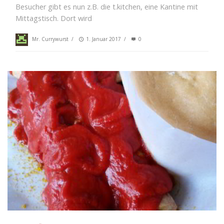
Besucher gibt es nun z.B. die t.kitchen, eine Kantine mit
Mittagstisch. Dort wird
Mr. Currywurst
/
1. Januar 2017
/
0