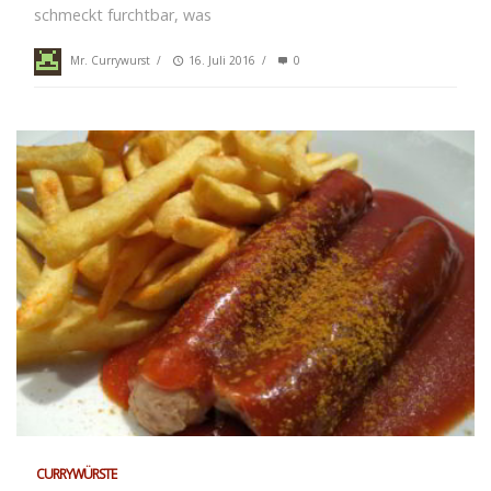
schmeckt furchtbar, was
Mr. Currywurst
/
16. Juli 2016
/
0
CURRYWÜRSTE