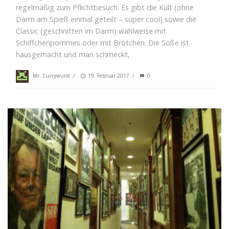
regelmäßig zum Pflichtbesuch. Es gibt die Kult (ohne
Darm am Spieß einmal geteilt – super cool) sowie die
Classic (geschnitten im Darm) wahlweise mit
Schiffchenpommes oder mit Brötchen. Die Soße ist
hausgemacht und man schmeckt,
Mr. Currywurst
/
19. Februar 2017
/
0