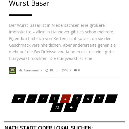
Wurst Basar
Der Wurst Basar ist in Niedersachsen eine größere
Imbisskette – allein in Hannover gibt es schon mehrere.
Eigentlich halte ich von Ketten nicht so viel, da sie den
Geschmack vereinheitlichen, aber andererseits gehen sie
mehr auf die Bedürfnisse von Kunden ein, die eine gute
Currywurst möchten. Die Currywurst ist eine
Mr. Currywurst
/
18. Juni 2016
/
0
1
2
3
4
5
6
7
…
12
NACH STADT ODER LOKAL SUCHEN: